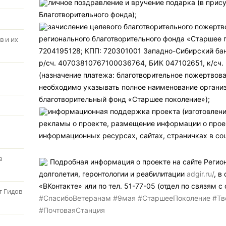
личное поздравление и вручение подарка (в прис
Благотворительного фонда);
зачисление целевого благотворительного пожертв
регионального благотворительного фонда «Старшее 
в и их
7204195128; КПП: 720301001 Западно-Сибирский бан
р/сч. 40703810767100036764, БИК 047102651, к/сч
(назначение платежа: благотворительное пожертвова
необходимо указывать полное наименование органи
благотворительный фонд «Старшее поколение»);
информационная поддержка проекта (изготовлен
рекламы о проекте, размещение информации о прое
информационных ресурсах, сайтах, страничках в со
в
Подробная информация о проекте на сайте Регион
долголетия, геронтологии и реабилитации
adgir.ru/
, в
«ВКонтакте» или по тел. 51-77-05 (отдел по связям 
т Гидов
#СпасибоВетеранам
#9мая
#СтаршееПоколение
#Тв
#ПочтоваяСтанция