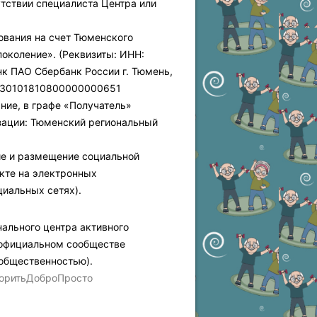
утствии специалиста Центра или
ования на счет Тюменского
поколение». (Реквизиты: ИНН:
к ПАО Сбербанк России г. Тюмень,
. 30101810800000000651
ние, в графе «Получатель»
зации: Тюменский региональный
ие и размещение социальной
кте на электронных
циальных сетях).
ального центра активного
 официальном сообществе
с общественностью).
оритьДоброПросто