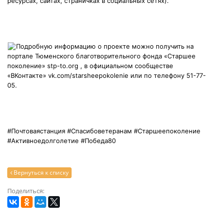
ресурсах, сайтах, страничках в социальных сетях).
Подробную информацию о проекте можно получить на
портале Тюменского благотворительного фонда «Старшее
поколение»
stp-to.org
, в официальном сообществе
«ВКонтакте»
vk.com/starsheepokolenie
или по телефону 51-77-
05.
#Почтоваястанция
#Спасибоветеранам
#Старшеепоколение
#Активноедолголетие
#Победа80
Вернуться к списку
Поделиться: