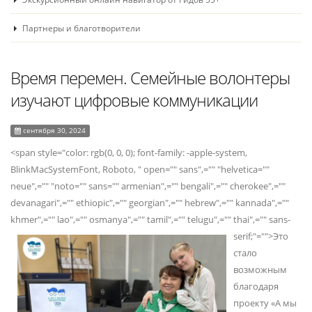
Партнеры и благотворители
Время перемен. Семейные волонтеры
изучают цифровые коммуникации
сентября 30, 2024
<span style="color: rgb(0, 0, 0); font-family: -apple-system,
BlinkMacSystemFont, Roboto, " open="" sans",="" "helvetica=""
neue",="" "noto="" sans="" armenian",="" bengali",="" cherokee",=""
devanagari",="" ethiopic",="" georgian",="" hebrew",="" kannada",=""
khmer",="" lao",="" osmanya",="" tamil",="" telugu",="" thai",="" sans-
serif;"="">
Это
стало
возможным
благодаря
проекту «А мы