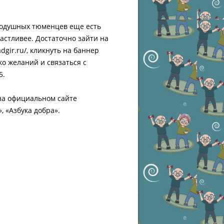
внодушных тюменцев еще есть
астливее. Достаточно зайти на
adgir.ru/
, кликнуть на баннер
ко желаний и связаться с
5.
 на официальном сайте
, «Азбука добра».