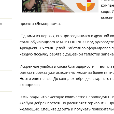
компан
сады. 
основн
проекта «Демография».
во
Одними из первых, кто присоединился к дружной к
стали обучающиеся МАОУ СОШ № 22 под руководств
Аркадьевны Устьянцевой. Заботливо сформировав п
каждую посылку ребята с душевной теплотой запеча
Искренние улыбки и слова благодарности ― вот глав
рамках проекта уже исполнены желания более пятисо
Но это еще не все! До конца октября для старшего п
сюрпризов.
«Мы рады, что ежегодно количество неравнодушных
«Азбука добра» постоянно расширяет горизонты. П
желающих. Спешите дарить и получать положитель