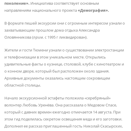
поколение».
Инициатива соответствует основным
направлениям национального проекта
«Демография».
В формате пешей экскурсии они с огромным интересом узнали о
захватывающем прошлом дома отдыха Александра
Оловянникова (
прим.
с 1995 г ликвидирован).
Жители и гости Тюмени узнали о существовании электростанции
и телефонизации в этом уникальном месте. Открылись
удивительные факты о кузнице, столовой, клубе с кинотеатром и
о конном дворе, который был расположен около здания.
Архивные документы оказались настоящим сокровищем
областной столицы.
Начало экскурсионной эстафеты положила «серебряный»
волонтер Любовь Уренёва. Она рассказала о Медовом Спасе,
который с давних времен ежегодно отмечается 14 августа. При
этом гид поделилась секретом освещения меда и его заготовки.
Дополнил ее рассказ приглашенный гость Николай Скасырских,