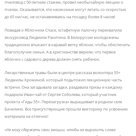
пчеловод с 50-летним стажем, провел необычайную лекцию о
пчелах. Оказывается, эти насекомые могут летать со скоростью
до 65 км/час, не останавливаясь на посадку более 8 часов!
Поведав о Яблочном Спасе, эстафетную палочку перехватила
экскурсовод Людмила Ракитина. В Белоруссии молодожены
традиционно втыкают в каравай ветку яблони, чтобы обеспечить
благополучие семьи. А в христианстве верили, что первое
яблочко с садового дерева должен снять ребенок.
Лекарственные травы были в центре рассказа волонтера 55+
Людмилы Хроминой, который подытожил лекционную часть
встречи. Она загадывала загадки, раздавала призы и каждому
подарила Иван-чай от Сергея Соболева, который участник
проекта «Гиды 55+. Перезагрузка» выращивает в родном селе
Бачелино. Все присутствующие прошли викторину по усвоению
материала на отлично!
«Не могу сдержать свои эмоции, чтобы не выразить слова