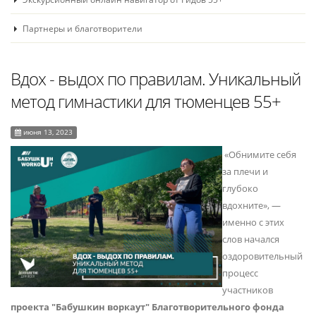
Партнеры и благотворители
Вдох - выдох по правилам. Уникальный
метод гимнастики для тюменцев 55+
июня 13, 2023
«Обнимите себя
за плечи и
глубоко
вдохните», ―
именно с этих
слов начался
оздоровительный
процесс
участников
проекта "Бабушкин воркаут" Благотворительного фонда