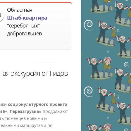
Областная
Штаб-квартира
"серебряных"
добровольцев
ная экскурсия от Гидов
ники
социокультурного
проекта
55+. Перезагрузка»
продолжают
ть тюменцев новыми и
тельными маршрутами по