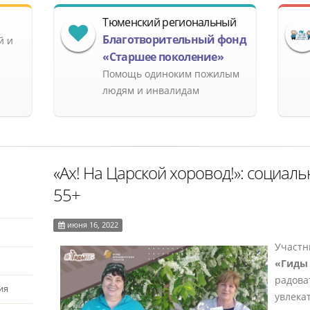
Тюменский региональный
Благотворительный фонд
й и
«Старшее поколение»
Помощь одиноким пожилым
людям и инвалидам
«Ах! На Царской хоровод!»: социаль
55+
июня 16, 2022
Участ
«Гиды 
радова
ия
увлека