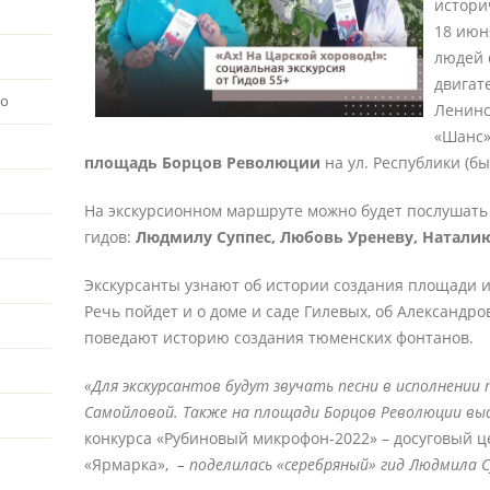
истори
18 июн
людей 
двигат
во
Ленинс
«Шанс»
площадь Борцов Революции
на ул. Республики (б
На экскурсионном маршруте можно будет послушать
гидов:
Людмилу Суппес, Любовь Уреневу, Натали
Экскурсанты узнают об истории создания площади и
Речь пойдет и о доме и саде Гилевых, об Александр
поведают историю создания тюменских фонтанов.
«Для экскурсантов будут звучать песни в исполнении
Самойловой. Также на площади Борцов Революции вы
конкурса «Рубиновый микрофон-2022» – досуговый ц
«Ярмарка»,
– поделилась «серебряный» гид Людмила С