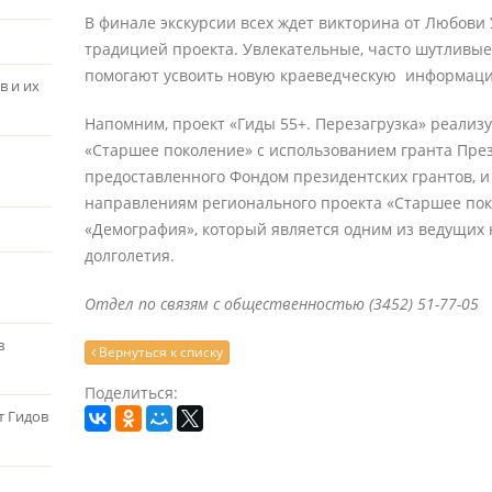
В финале экскурсии всех ждет викторина от Любови
традицией проекта. Увлекательные, часто шутливые
помогают усвоить новую краеведческую информац
в и их
Напомним, проект «Гиды 55+. Перезагрузка» реали
«Старшее поколение» с использованием гранта Пре
предоставленного Фондом президентских грантов, и
направлениям регионального проекта «Старшее пок
«Демография», который является одним из ведущих
долголетия.
Отдел по связям с общественностью (3452) 51-77-05
в
Вернуться к списку
Поделиться:
т Гидов