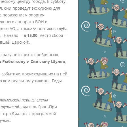
ческому центру города. В субботу,
я, они проведут экскурсию для
с поражением опорно-
ельного аппарата ВОИ и
кого АО, а также участников клуба
. Начало –
в 15.00
, место сбора –
ывшей Царской).
 сразу четырех «серебряных»
ю Рыбьякову и Светлану Шульц
.
 событиях, происходивших на ней.
овском реальном училище. Гиды
 тюменской певицы Елены
ступит об
ладатель Гран-При
ентр «Диалог» с программой
уппес.