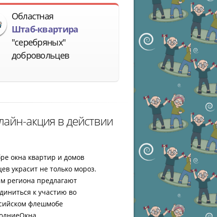
Областная
Штаб-квартира
"серебряных"
добровольцев
лайн-акция в действии
бре окна квартир и домов
ев украсит не только мороз.
м региона предлагают
диниться к участию во
сийском флешмобе
одниеОкна.