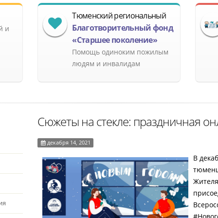
Тюменский региональный
Благотворительный фонд
й и
«Старшее поколение»
Помощь одиноким пожилым
людям и инвалидам
Сюжеты на стекле: праздничная он
декабря 14, 2021
В дека
тюменц
Жителя
присое
ия
Всерос
#Новог