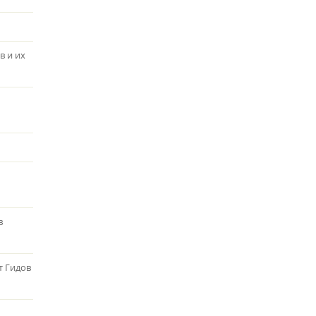
в и их
в
т Гидов