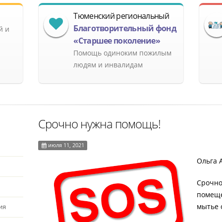
Тюменский региональный
Благотворительный фонд
й и
«Старшее поколение»
Помощь одиноким пожилым
людям и инвалидам
Срочно нужна помощь!
июля 11, 2021
Ольга 
Срочно
помеще
мытье 
ия