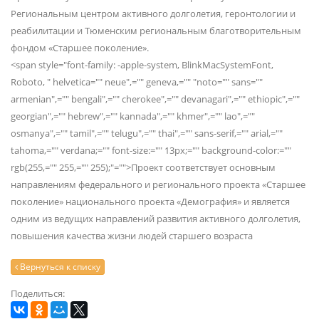
Региональным центром активного долголетия, геронтологии и
реабилитации и Тюменским региональным благотворительным
фондом «Старшее поколение».
<span style="font-family: -apple-system, BlinkMacSystemFont,
Roboto, " helvetica="" neue",="" geneva,="" "noto="" sans=""
armenian",="" bengali",="" cherokee",="" devanagari",="" ethiopic",=""
georgian",="" hebrew",="" kannada",="" khmer",="" lao",=""
osmanya",="" tamil",="" telugu",="" thai",="" sans-serif,="" arial,=""
tahoma,="" verdana;="" font-size:="" 13px;="" background-color:=""
rgb(255,="" 255,="" 255);"="">Проект соответствует основным
направлениям федерального и регионального проекта «Старшее
поколение» национального проекта «Демография» и является
одним из ведущих направлений развития активного долголетия,
повышения качества жизни людей старшего возраста
Вернуться к списку
Поделиться: