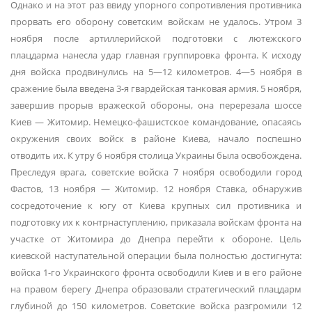
Однако и на этот раз ввиду упорного сопротивления противника
прорвать его оборону советским войскам не удалось. Утром 3
ноября после артиллерийской подготовки с лютежского
плацдарма нанесла удар главная группировка фронта. К исходу
дня войска продвинулись на 5—12 километров. 4—5 ноября в
сражение была введена 3-я гвардейская танковая армия. 5 ноября,
завершив прорыв вражеской обороны, она перерезала шоссе
Киев — Житомир. Немецко-фашистское командование, опасаясь
окружения своих войск в районе Киева, начало поспешно
отводить их. К утру 6 ноября столица Украины была освобождена.
Преследуя врага, советские войска 7 ноября освободили город
Фастов, 13 ноября — Житомир. 12 ноября Ставка, обнаружив
сосредоточение к югу от Киева крупных сил противника и
подготовку их к контрнаступлению, приказала войскам фронта на
участке от Житомира до Днепра перейти к обороне. Цель
киевской наступательной операции была полностью достигнута:
войска 1-го Украинского фронта освободили Киев и в его районе
на правом берегу Днепра образовали стратегический плацдарм
глубиной до 150 километров. Советские войска разгромили 12