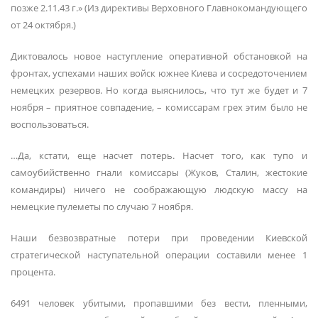
позже 2.11.43 г.» (Из директивы Верховного Главнокомандующего
от 24 октября.)
Диктовалось новое наступление оперативной обстановкой на
фронтах, успехами наших войск южнее Киева и сосредоточением
немецких резервов. Но когда выяснилось, что тут же будет и 7
ноября – приятное совпадение, – комиссарам грех этим было не
воспользоваться.
…Да, кстати, еще насчет потерь. Насчет того, как тупо и
самоубийственно гнали комиссары (Жуков, Сталин, жестокие
командиры) ничего не соображающую людскую массу на
немецкие пулеметы по случаю 7 ноября.
Наши безвозвратные потери при проведении Киевской
стратегической наступательной операции составили менее 1
процента.
6491 человек убитыми, пропавшими без вести, пленными,