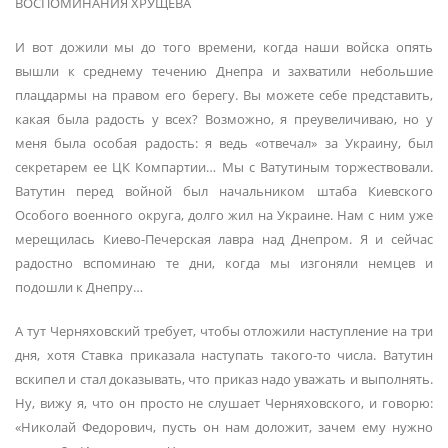
ВОСПОМИНАНИЯ ХРУЩЕВА
И вот дожили мы до того времени, когда наши войска опять
вышли к среднему течению Днепра и захватили небольшие
плацдармы на правом его берегу. Вы можете себе представить,
какая была радость у всех? Возможно, я преувеличиваю, но у
меня была особая радость: я ведь «отвечал» за Украину, был
секретарем ее ЦК Компартии… Мы с Ватутиным торжествовали.
Ватутин перед войной был начальником штаба Киевского
Особого военного округа, долго жил на Украине. Нам с ним уже
мерещилась Киево-Печерская лавра над Днепром. Я и сейчас
радостно вспоминаю те дни, когда мы изгоняли немцев и
подошли к Днепру…
А тут Черняховский требует, чтобы отложили наступление на три
дня, хотя Ставка приказала наступать такого-то числа. Ватутин
вскипел и стал доказывать, что приказ надо уважать и выполнять.
Ну, вижу я, что он просто не слушает Черняховского, и говорю:
«Николай Федорович, пусть он нам доложит, зачем ему нужно