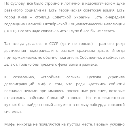
По Суслову, все было стройно и логично, в идеологическом духе
развитого социализма. Есть героическая советская армия. Есть
город Киев – столица Советской Украины. Есть очередная
годовщина Великой Октябрьской Социалистической Революции
(ВОСР). Все это надо связать! А что? Глупо было бы не связать…
Так всегда делалось в СССР (да и не только) – разного рода
достижения подстраивали к разным красивым датам. Иногда
притормаживали, но обычно подгоняли. Собственно, и сейчас так
делают, только без прежнего фанатизма и размаха.
К сожалению, «стройная логика» Суслова укрепила
долгоиграющий миф о том, что ради «датских» событий
военачальниками принимались поспешные решения, которые
отливались войскам большой кровью. На интеллигентских
кухнях был найден новый аргумент в пользу «абсурда совковой
системы».
Мифы никогда не появляются на пустом месте. Первым условно