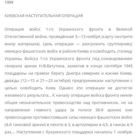
1999
КИЕВСКАЯ НАСТУПАТЕЛЬНАЯ ОПЕРАЦИЯ
Операция войск 1-го Украинского фронта в Великой
Отечественной войне, проведённая 3—13 ноября (карту смотрите
внизу материала). Цель операции — разгромить группировку
немецко-фашистских войск в районе Киева и освободить столицу
Украины. Войска 1-го Украинского фронта под командованием
генерала армии Н.Ф.Ватутина, захватив в конце сентября 1943
плацдармы на правом берегу Днепра севернее и южнее Киева,
дважды (12—15 и 21—23 октября) предпринимали наступление с
целью освободить Киев. Однако эти операции не достигли
желаемого результата… К началу операции войска фронта имели
общее незначительное превосходство над противником, но на
направлении главного удара (в полосе 38-й армии) они
превосходили противостоявшие силы немецко-фашистских войск
(4-й танковой армии) в пехоте в 3, в артиллерии в 4,5, в танках в 9
раз…. Наступление с букринского плацдарма началось 1 ноября.