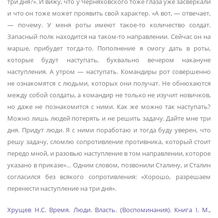
три дня?». И вижу, что у Черняховского тоже глаза уже засверкали
и что он тоже может проявить свой характер. «А вот, — отвечает,
— почему. У меня роты имеют такое-то количество солдат.
Запасный полк находится на таком-то направлении. Сейчас он на
марше, прибудет тогда-то. Пополнение я смогу дать в роты,
которые будут наступать, буквально вечером накануне
наступления. А утром — наступать. Командиры рот совершенно
не ознакомятся с людьми, которых они получат. Не обнюхаются
между собой солдаты, а командир не только не изучит новичков,
но даже не познакомится с ними. Как же можно так наступать?
Можно лишь людей потерять и не решить задачу. Дайте мне три
дня. Придут люди. Я с ними поработаю и тогда буду уверен, что
решу задачу, сломлю сопротивление противника, который стоит
передо мной, и разовью наступление в том направлении, которое
указано в приказе»… Одним словом, позвонили Сталину, и Сталин
согласился без всякого сопротивления: «Хорошо, разрешаем
перенести наступление на три дня».
Хрущев Н.С. Время. Люди. Власть. (Воспоминания). Книга I. М.,