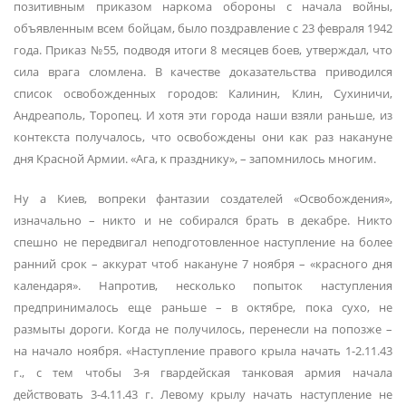
позитивным приказом наркома обороны с начала войны,
объявленным всем бойцам, было поздравление с 23 февраля 1942
года. Приказ №55, подводя итоги 8 месяцев боев, утверждал, что
сила врага сломлена. В качестве доказательства приводился
список освобожденных городов: Калинин, Клин, Сухиничи,
Андреаполь, Торопец. И хотя эти города наши взяли раньше, из
контекста получалось, что освобождены они как раз накануне
дня Красной Армии. «Ага, к празднику», – запомнилось многим.
Ну а Киев, вопреки фантазии создателей «Освобождения»,
изначально – никто и не собирался брать в декабре. Никто
спешно не передвигал неподготовленное наступление на более
ранний срок – аккурат чтоб накануне 7 ноября – «красного дня
календаря». Напротив, несколько попыток наступления
предпринималось еще раньше – в октябре, пока сухо, не
размыты дороги. Когда не получилось, перенесли на попозже –
на начало ноября. «Наступление правого крыла начать 1-2.11.43
г., с тем чтобы 3-я гвардейская танковая армия начала
действовать 3-4.11.43 г. Левому крылу начать наступление не