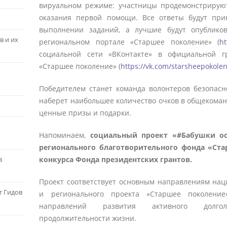
вируальном режиме: участницы продемонстрирую
оказания первой помощи. Все ответы будут при
выполнении заданий, а лучшие будут опублико
в и их
региональном портале «Старшее поколение» (
ht
социальной сети «ВКонтакте» в официальной г
«Старшее поколение» (
https://vk.com/starsheepokolen
Победителем станет команда волонтеров безопасн
наберет наибольшее количество очков в общекоманд
ценные призы и подарки.
Напоминаем,
социальный проект «#Бабушки ос
регионального благотворительного фонда «Ст
конкурса Фонда президентских грантов.
в
Проект соответствует основным направлениям нац
т Гидов
и регионального проекта «Старшее поколение
направлений развития активного долгол
продолжительности жизни.