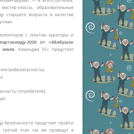
онлайн-формат ― и всего региона.
астер-классы, образовательные
ду старшего возраста в качестве
ругими.
волонтеров с опытом, кураторы и
партакиаду-2020 от «#Бабушек
0 июля.
Командам 55+ предстоит
электробезопасность);
);
асность потребителя);
щи;
ду безопасности предстоит пройти
и третий этап так же проведут в