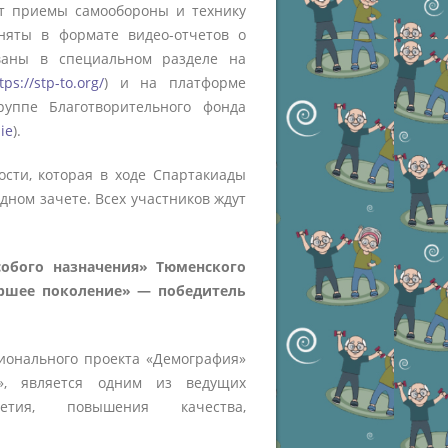
т приемы самообороны и технику
няты в формате видео-отчетов о
ваны в специальном разделе на
tps://stp-to.org/
) и на платформе
руппе Благотворительного фонда
ie
).
ости, которая в ходе Спартакиады
ном зачете. Всех участников ждут
обого назначения» Тюменского
аршее поколение» ― победитель
ионального проекта «Демография»
», является одним из ведущих
етия, повышения качества,