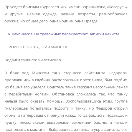
Проходят бригады «Буревестник», имени Ворошилова, «Беларусь»
и другие. Разная одежда, разные возрасты, разнообразное
оружие, но общее дело, одна Родина, одна Правда!
С.А. Ваупшасов. На тревожных перекрестках: Записки чекиста
ГЕРОИ ОСВОБОЖДЕНИЯ МИНСКА
Подвиги танкистов и летчиков
В боях под Минском танк старшего лейтенанта Федорова,
прорвавшись в глубину расположения противника, был подбит,
но башня его уцелела. Водитель танка сержант Бессольный лежал
с перебитыми ногами. Обстановка сложилась так, что танку
нельзя было оказать помощь. Воспользовавшись этим, группа
гитлеровцев попыталась подойти к танку. Но Федоров открыл
огонь, и гитлеровцы отпрянули назад. Тогда фашисты подтащили
пушку, несколькими выстрелами заклинили башню и начали
подползать к машине. Выбравшись из танка и укрывшись за его