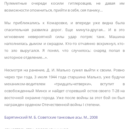
Пулеметные очереди косили гитлеровцев, не давая им
возможности опомниться, прийти в себя, сея панику…
Мы приближались к Комаровке, и впереди уже видна была
спасительная развилка дорог. Еще минута-другая… И в это
мгновение невероятной силы удар потряс танк. Машина
наполнилась дымом и смрадом. Кто-то отчаянно вскрикнул, кто-
то зло выругался. Я понял, что случилось: снаряд попал в
моторное отделение…».
Несмотря на ранение, Д. И. Малько сумел выйти к своим. Ровно
через три года, 3 июля 1944 года старшина Малько, уже будучи
механиком-водителем «тридцатьчетверки», вступит в
освобожденный Минск и найдет сгоревший остов своего Т-28 на
восточной окраине города. Уже после войны за этот бой он был
награжден орденом Отечественной войны I степени.
Барятинский М. Б. Советские танковые асы. М., 2008