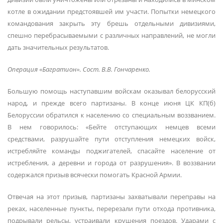
котле в ожидании предстоявшей им участи. Попытки немецкого
командования закрыть эту брешь отдельными дивизиями,
спешно перебрасываемыми с различных направлений, не могли
дать значительных результатов.
Операция «Багратион». Сост. В.В. Гончаренко.
Большую помощь наступавшим войскам оказывал белорусский
народ, и прежде всего партизаны. В конце июня ЦК КП(б)
Белоруссии обратился к населению со специальным воззванием.
В нем говорилось: «Бейте отступающих немцев всеми
средствами, разрушайте пути отступления немецких войск,
истребляйте команды поджигателей, спасайте население от
истребления, а деревни и города от разрушения». В воззвании
содержался призыв всячески помогать Красной Армии.
Отвечая на этот призыв, партизаны захватывали переправы на
реках, населенные пункты, перерезали пути отхода противника,
подрывали рельсы, устраивали крушения поездов. Ударами с