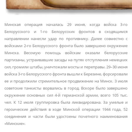
Минская операция началась 29 июня, когда войска 3-го
Белорусского и 1-го Белорусских фронтов в сходящимся
направлении нанесли удар по противнику. Далее совместно с
войсками 2-го Белорусского фронта было завершено окружение
Минска. Весомую помощь войскам оказали белорусские
партизаны, устраивавшие засады на путях отступления немецких
сил, громили штабы, уничтожали мосты и переправы. 29–30 июня
войска 3-го Белорусского фронта вышли к Березине, форсировали
ее и продолжили стремительное продвижение на Минск. 3 июля
советские танкисты ворвались в город. Вскоре было завершено
окружение основных сил 4-й германской армии, всего 105 тыс.
чел. К 12 июля группировка была ликвидирована. За умелые и
героические действия в ходе Минской операции 1944 года, 52
соединения и части были удостоены почетного наименования
«Минские».