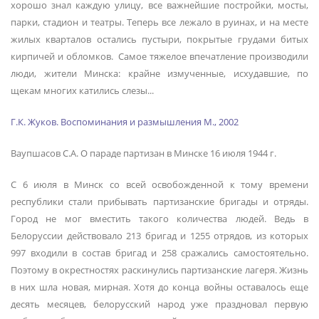
хорошо знал каждую улицу, все важнейшие постройки, мосты,
парки, стадион и театры. Теперь все лежало в руинах, и на месте
жилых кварталов остались пустыри, покрытые грудами битых
кирпичей и обломков. Самое тяжелое впечатление производили
люди, жители Минска: крайне измученные, исхудавшие, по
щекам многих катились слезы...
Г.К. Жуков. Воспоминания и размышления М., 2002
Ваупшасов С.А. О параде партизан в Минске 16 июля 1944 г.
С 6 июля в Минск со всей освобожденной к тому времени
республики стали прибывать партизанские бригады и отряды.
Город не мог вместить такого количества людей. Ведь в
Белоруссии действовало 213 бригад и 1255 отрядов, из которых
997 входили в состав бригад и 258 сражались самостоятельно.
Поэтому в окрестностях раскинулись партизанские лагеря. Жизнь
в них шла новая, мирная. Хотя до конца войны оставалось еще
десять месяцев, белорусский народ уже праздновал первую