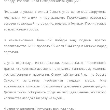
победу - избавление от гитлеровской оккупации.
Площади и улицы столицы были с утра до вечера запружены
местными жителями и партизанами. Происходили радостные
встречи товарищей по оружию, родных и близких. Песни лились
во всех концах города.
В ознаменование большой победы над подлым врагом
правительство БССР провело 16 июля 1944 года в Минске парад
партизан.
С утра отовсюду - из Сторожевки, Комаровки, от Червенского
тракта, из окрестных деревень потянулись к ипподрому колонны
лесных воинов и населения. Огромный зеленый луг на берегу
Свислочи заполнила необъятная людская масса. Мне
вспомнились минские праздничные довоенные демонстрации.
Десятки тысяч собирались тогда на площади Ленина, но такого
количества народа я ни разу не видел…
Митинг закончился. Партизаны равняли ряды.