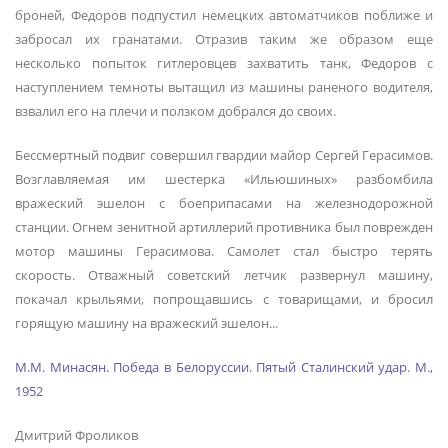
броней, Федоров подпустил немецких автоматчиков поближе и
забросал их гранатами. Отразив таким же образом еще
несколько попыток гитлеровцев захватить танк, Федоров с
наступлением темноты вытащил из машины раненого водителя,
взвалил его на плечи и ползком добрался до своих.
Бессмертный подвиг совершил гвардии майор Сергей Герасимов.
Возглавляемая им шестерка «Ильюшиных» разбомбила
вражеский эшелон с боеприпасами на железнодорожной
станции. Огнем зенитной артиллерий противника был поврежден
мотор машины Герасимова. Самолет стал быстро терять
скорость. Отважный советский летчик развернул машину,
покачал крыльями, попрощавшись с товарищами, и бросил
горящую машину на вражеский эшелон...
М.М. Минасян. Победа в Белоруссии. Пятый Сталинский удар. М.,
1952
Дмитрий Фроликов