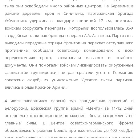
тыла они освободили много районных центров. На Березине, в
районе деревень Брод и Синичино, партизанская бригада
«Железняк» удерживала плацдарм шириной 17 км, помогала
войскам сооружать переправы, которыми воспользовалась 35-я
гвардейская танковая бригада генерала А.А. Асланова. Партизаны
выводили передовые отряды фронтов на перехват отступавшего
противника, сообщали советскому командованию о всех
передвижениях врага, захватывали «языков» и штабные
документы. Они помогали войскам ликвидировать окруженные
фашистские группировки, не раз срывали угон в Германию
советских людей, их уничтожение. Десятки тысяч партизан
влились в ряды Красной Армии…
4 июля завершился первый тур грандиозных сражений в
Белоруссии. Вражеская группа армий «Центр» за 11-12 дней
потерпела катастрофическое поражение - были разгромлены ее
главные силы. В центре советско-германского фронта
образовалась огромная брешь протяженностью до 400 км. Для
того чтобы закрыть ее в короткие сроки, противник не имел сил.