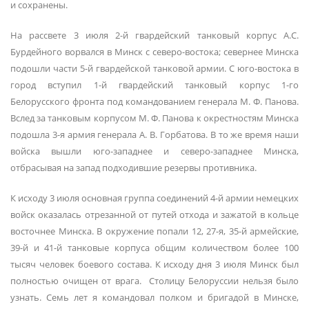
и сохранены.
На рассвете 3 июля 2-й гвардейский танковый корпус А.С.
Бурдейного ворвался в Минск с северо-востока; севернее Минска
подошли части 5-й гвардейской танковой армии. С юго-востока в
город вступил 1-й гвардейский танковый корпус 1-го
Белорусского фронта под командованием генерала М. Ф. Панова.
Вслед за танковым корпусом М. Ф. Панова к окрестностям Минска
подошла 3-я армия генерала А. В. Горбатова. В то же время наши
войска вышли юго-западнее и северо-западнее Минска,
отбрасывая на запад подходившие резервы противника.
К исходу 3 июля основная группа соединений 4-й армии немецких
войск оказалась отрезанной от путей отхода и зажатой в кольце
восточнее Минска. В окружение попали 12, 27-я, 35-й армейские,
39-й и 41-й танковые корпуса общим количеством более 100
тысяч человек боевого состава. К исходу дня 3 июля Минск был
полностью очищен от врага. Столицу Белоруссии нельзя было
узнать. Семь лет я командовал полком и бригадой в Минске,