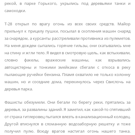
рекой, в парке Горького, укрылись под деревьями танки и
самоходки.
Т-28 открыл по врагу огонь из всех своих средств. Майор
прильнул к прицелу пушки, посылал в скопления машин снаряд
за снарядом, а курсанты расстреливали противника из пулеметов.
На меня дождем сыпались горячие гильзы, они скатывались мне
на спину и жгли тело. Я видел в смотровую щель, как вспыхивали,
словно факелы, вражеские машины, как взрывались
автоцистерны и тонкими змейками сбегали с откоса в реку
пылающие ручейки бензина. Пламя охватило не только колонну
машин, но и соседние дома, перекинулось через Свислочь на
деревья парка.
Фашисты обезумели. Они бегали по берегу реки, прятались за
деревья, за развалины зданий. Я заметил, как какой-то спятивший
от страха гитлеровец пытался влезть в канализационный колодец.
Другой втиснулся в сломанную водозаборную решетку и тоже
получил пулю. Всюду врагов настигал огонь нашего танка.