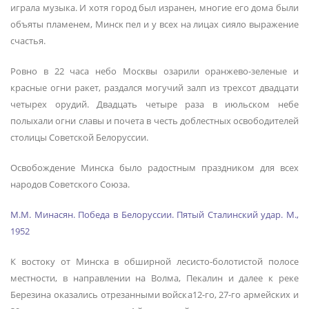
играла музыка. И хотя город был изранен, многие его дома были
объяты пламенем, Минск пел и у всех на лицах сияло выражение
счастья.
Ровно в 22 часа небо Москвы озарили оранжево-зеленые и
красные огни ракет, раздался могучий залп из трехсот двадцати
четырех орудий. Двадцать четыре раза в июльском небе
полыхали огни славы и почета в честь доблестных освободителей
столицы Советской Белоруссии.
Освобождение Минска было радостным праздником для всех
народов Советского Союза.
М.М. Минасян. Победа в Белоруссии. Пятый Сталинский удар. М.,
1952
К востоку от Минска в обширной лесисто-болотистой полосе
местности, в направлении на Волма, Пекалин и далее к реке
Березина оказались отрезанными войска12-го, 27-го армейских и