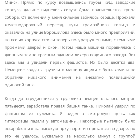
Минск. Прямо по курсу возвышались трубы ТЭЦ, заводские
корпуса, дальше виднелись силуэт Дома правительства, купол
собора. От волнения у меня сильнее забилось сердце. Проехали
железнодорожный переезд, пути трамвайного кольца и
оказались на улице Ворошилова. Здесь было много предприятий,
но все их корпуса стояли теперь полуразрушенными, с темными
проемами дверей и окон. Потом наша машина поравнялась с
длинным темно-красным зданием ликеро-водочного завода. Вот
здесь мы и увидели первых фашистов. Их было десятка два.
Немецкие солдаты грузили в машину ящики с бутылками и не
обратили никакого внимания на внезапно появившийся
одинокий танк.
Когда до сгрудившихся у грузовика немцев осталось метров
пятьдесят, заработала правая башня танка. Николай ударил по
фашистам из пулемета. Я видел в смотровую щель, как
гитлеровцы падали у автомашины. Некоторые пытались было
вскарабкаться на высокую арку ворот и спрятаться во дворе, но
это не удалось. Буквально за несколько минут с группой