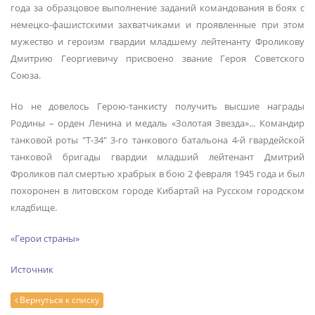
года за образцовое выполнение заданий командования в боях с
немецко-фашистскими захватчиками и проявленные при этом
мужество и героизм гвардии младшему лейтенанту Фроликову
Дмитрию Георгиевичу присвоено звание Героя Советского
Союза.
Но не довелось Герою-танкисту получить высшие награды
Родины – орден Ленина и медаль «Золотая Звезда»... Командир
танковой роты "Т-34" 3-го танкового батальона 4-й гвардейской
танковой бригады гвардии младший лейтенант Дмитрий
Фроликов пал смертью храбрых в бою 2 февраля 1945 года и был
похоронен в литовском городе Кибартай на Русском городском
кладбище.
«Герои страны»
Источник
Вернуться к списку