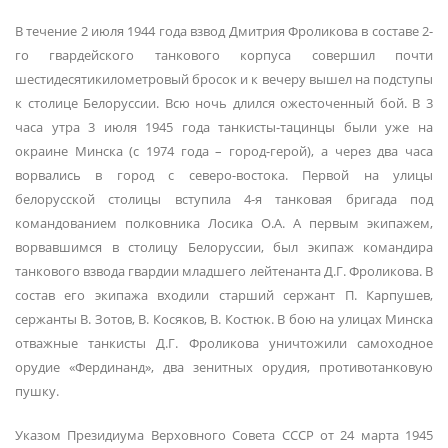
В течение 2 июля 1944 года взвод Дмитрия Фроликова в составе 2-
го гвардейского танкового корпуса совершил почти
шестидесятикилометровый бросок и к вечеру вышел на подступы
к столице Белоруссии. Всю ночь длился ожесточенный бой. В 3
часа утра 3 июля 1945 года танкисты-тацинцы были уже на
окраине Минска (с 1974 года – город-герой), а через два часа
ворвались в город с северо-востока. Первой на улицы
белорусской столицы вступила 4-я танковая бригада под
командованием полковника Лосика О.А. А первым экипажем,
ворвавшимся в столицу Белоруссии, был экипаж командира
танкового взвода гвардии младшего лейтенанта Д.Г. Фроликова. В
состав его экипажа входили старший сержант П. Карпушев,
сержанты В. Зотов, В. Косяков, В. Костюк. В бою на улицах Минска
отважные танкисты Д.Г. Фроликова уничтожили самоходное
орудие «Фердинанд», два зенитных орудия, противотанковую
пушку.
Указом Президиума Верховного Совета СССР от 24 марта 1945