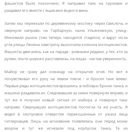
фашистов было покончено. Я направил танк на грузовик и
раздавил его вместе с ящиками водки и вина.
Затем мы переехали по деревянному мостику через Свислочь и
свернули направо, на Гарбарную, ныне Ульяновскую, улицу.
Миновали рынок (там теперь находится стадион), и вдруг из-за
угла улицы Ленина навстречу выскочила колонна мотоциклистов.
Фашисты двигались как на параде - ровными рядами, у тех, кто за
рулем, локти широко расставлены, на лицах - наглая уверенность.
Майор не сразу дал команду на открытие огня. Но вот я
почувствовал его руку на левом плече - и бросил танк влево.
Первые ряды мотоциклистов врезались в лобовую броню танка, и
машина раздавила их. Следовавшие за ними повернули вправо, и
тут же я получил новый сигнал от майора и повернул танк
направо. Свернувших мотоциклистов постигла та же участь. Я
видел в смотровое отверстие перекошенные от ужаса лица
гитлеровцев. Лишь на мгновение появлялись они перед моим
взором и тут же исчезали под корпусом танка. Те из