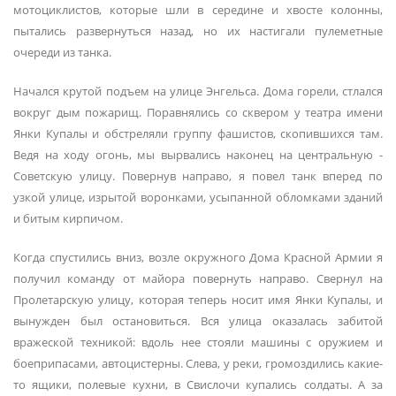
мотоциклистов, которые шли в середине и хвосте колонны,
пытались развернуться назад, но их настигали пулеметные
очереди из танка.
Начался крутой подъем на улице Энгельса. Дома горели, стлался
вокруг дым пожарищ. Поравнялись со сквером у театра имени
Янки Купалы и обстреляли группу фашистов, скопившихся там.
Ведя на ходу огонь, мы вырвались наконец на центральную -
Советскую улицу. Повернув направо, я повел танк вперед по
узкой улице, изрытой воронками, усыпанной обломками зданий
и битым кирпичом.
Когда спустились вниз, возле окружного Дома Красной Армии я
получил команду от майора повернуть направо. Свернул на
Пролетарскую улицу, которая теперь носит имя Янки Купалы, и
вынужден был остановиться. Вся улица оказалась забитой
вражеской техникой: вдоль нее стояли машины с оружием и
боеприпасами, автоцистерны. Слева, у реки, громоздились какие-
то ящики, полевые кухни, в Свислочи купались солдаты. А за