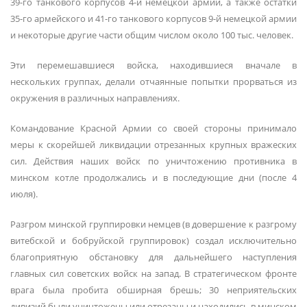
39-го танкового корпусов 4-й немецкой армии, а также остатки
35-го армейского и 41-го танкового корпусов 9-й немецкой армии
и некоторые другие части общим числом около 100 тыс. человек.
Эти перемешавшиеся войска, находившиеся вначале в
нескольких группах, делали отчаянные попытки прорваться из
окружения в различных направлениях.
Командование Красной Армии со своей стороны принимало
меры к скорейшей ликвидации отрезанных крупных вражеских
сил. Действия наших войск по уничтожению противника в
минском котле продолжались и в последующие дни (после 4
июля).
Разгром минской группировки немцев (в довершение к разгрому
витебской и бобруйской группировок) создал исключительно
благоприятную обстановку для дальнейшего наступления
главных сил советских войск на запад. В стратегическом фронте
врага была пробита обширная брешь; 30 неприятельских
дивизий были уничтожены или отрезаны и находились в минском