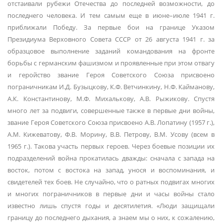
отстаивали рубежи Отечества до последней возможности, до
последнего человека. И тем самым еще в июне–июле 1941 г.
приближали Победу. За первые бои на границе Указом
Президиума Верховного Совета СССР от 26 августа 1941 г. за
образцовое выполнение заданий командования на фронте
борьбы с германским фашизмом и проявленные при этом отвагу
и геройство звание Героя Советского Союза присвоено
пограничникам И.Д. Бузыцкову, К.Ф. Ветчинкину, Н.Ф. Кайманову,
А.К. Константинову, М.Ф. Михалькову, А.В. Рыжикову. Спустя
много лет за подвиги, совершенные также в первые дни войны,
звание Героя Советского Союза присвоено А.В. Лопатину (1957 г.),
А.М. Кижеватову, Ф.В. Морину, В.В. Петрову, В.М. Усову (всем в
1965 г.). Такова участь первых героев. Через боевые позиции их
подразделений война прокатилась дважды: сначала с запада на
восток, потом с востока на запад, унося и воспоминания, и
свидетелей тех боев. Не случайно, что о ратных подвигах многих
и многих пограничников в первые дни и часы войны стало
известно лишь спустя годы и десятилетия. «Люди защищали
границу до последнего дыхания, а знаем мы о них, к сожалению,