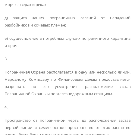
морях, озерах и реках;
д) защита наших пограничных селений от нападений
разбойников и кочевых племен;
е) осуществление в потребных случаях пограничного карантина
и проч.
3.
Пограничная Охрана располагается в одну или несколько линий.
Народному Комиссару по Финансовым Делам предоставляется
разрешать по его усмотрению расположение застав
Пограничной Охраны и по железнодорожным станциям.
4.
Пространство от пограничной черты до расположения застав
первой линии и семиверстное пространство от этих застав во
внутрь Республики считается приграничного полосою.