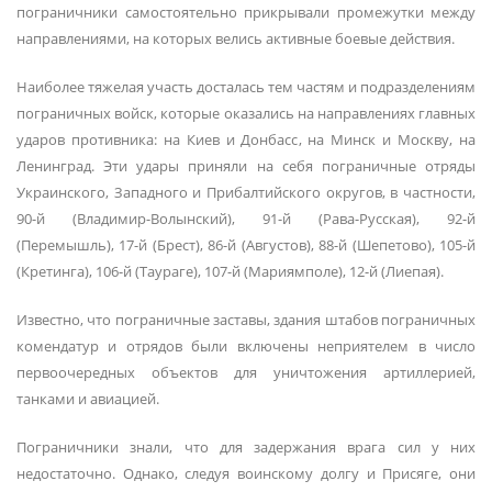
пограничники самостоятельно прикрывали промежутки между
направлениями, на которых велись активные боевые действия.
Наиболее тяжелая участь досталась тем частям и подразделениям
пограничных войск, которые оказались на направлениях главных
ударов противника: на Киев и Донбасс, на Минск и Москву, на
Ленинград. Эти удары приняли на себя пограничные отряды
Украинского, Западного и Прибалтийского округов, в частности,
90-й (Владимир-Волынский), 91-й (Рава-Русская), 92-й
(Перемышль), 17-й (Брест), 86-й (Августов), 88-й (Шепетово), 105-й
(Кретинга), 106-й (Таураге), 107-й (Мариямполе), 12-й (Лиепая).
Известно, что пограничные заставы, здания штабов пограничных
комендатур и отрядов были включены неприятелем в число
первоочередных объектов для уничтожения артиллерией,
танками и авиацией.
Пограничники знали, что для задержания врага сил у них
недостаточно. Однако, следуя воинскому долгу и Присяге, они