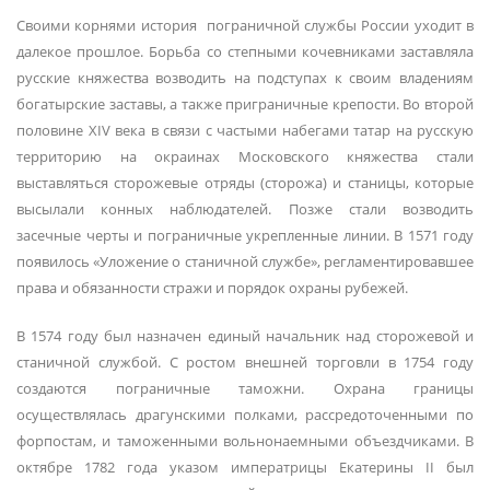
Своими корнями история пограничной службы России уходит в
далекое прошлое. Борьба со степными кочевниками заставляла
русские княжества возводить на подступах к своим владениям
богатырские заставы, а также приграничные крепости. Во второй
половине XIV века в связи с частыми набегами татар на русскую
территорию на окраинах Московского княжества стали
выставляться сторожевые отряды (сторожа) и станицы, которые
высылали конных наблюдателей. Позже стали возводить
засечные черты и пограничные укрепленные линии. В 1571 году
появилось «Уложение о станичной службе», регламентировавшее
права и обязанности стражи и порядок охраны рубежей.
В 1574 году был назначен единый начальник над сторожевой и
станичной службой. С ростом внешней торговли в 1754 году
создаются пограничные таможни. Охрана границы
осуществлялась драгунскими полками, рассредоточенными по
форпостам, и таможенными вольнонаемными объездчиками. В
октябре 1782 года указом императрицы Екатерины II был