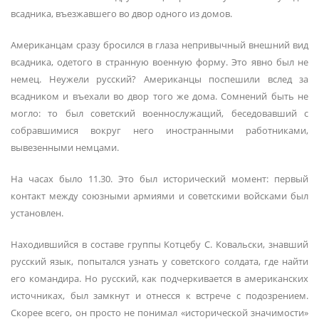
всадника, въезжавшего во двор одного из домов.
Американцам сразу бросился в глаза непривычный внешний вид
всадника, одетого в странную военную форму. Это явно был не
немец. Неужели русский? Американцы поспешили вслед за
всадником и въехали во двор того же дома. Сомнений быть не
могло: то был советский военнослужащий, беседовавший с
собравшимися вокруг него иностранными работниками,
вывезенными немцами.
На часах было 11.30. Это был исторический момент: первый
контакт между союзными армиями и советскими войсками был
установлен.
Находившийся в составе группы Котцебу С. Ковальски, знавший
русский язык, попытался узнать у советского солдата, где найти
его командира. Но русский, как подчеркивается в американских
источниках, был замкнут и отнесся к встрече с подозрением.
Скорее всего, он просто не понимал «исторической значимости»