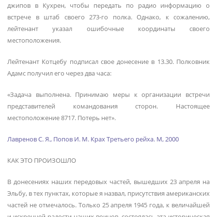
джипов в Кухрен, чтобы передать по радио информацию о
встрече в штаб своего 273-го полка. Однако, к сожалению,
лейтенант указал ошибочные координаты своего
местоположения.
Лейтенант Котцебу подписал свое донесение в 13.30. Полковник
Адамс получил его через два часа:
«Задача выполнена. Принимаю меры к организации встречи
представителей командования сторон. Настоящее
местоположение 8717. Потерь нет».
Лавренов С. Я., Попов И. М. Крах Третьего рейха. М, 2000
КАК ЭТО ПРОИЗОШЛО
В донесениях наших передовых частей, вышедших 23 апреля на
Эльбу, в тех пунктах, которые я назвал, присутствия американских
частей не отмечалось. Только 25 апреля 1945 года, к величайшей
и искренней радости наших воинов, состоялась эта историческая