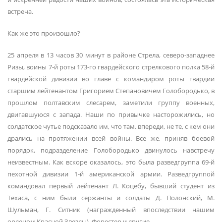
встреча.
Как же это произошло?
25 апреля в 13 часов 30 минут в районе Стрела, северо-западнее
Ризы, воины 7-й роты 173-го гвардейского стрелкового полка 58-й
гвардейской дивизии во главе с командиром роты гвардии
старшим лейтенантом Григорием Степановичем Голобородько, в
прошлом полтавским слесарем, заметили группу военных,
двигавшуюся с запада. Наши по привычке насторожились, но
солдатское чутье подсказало им, что там. впереди, не те, с кем они
дрались на протяжении всей войны. Все же, приняв боевой
порядок, подразделение Голобородько двинулось навстречу
неизвестным. Как вскоре оказалось, это была разведгруппа 69-й
пехотной дивизии 1-й американской армии. Разведгруппой
командовал первый лейтенант Л. Коцебу, бывший студент из
Техаса, с ним были сержанты и солдаты Д. Полонский, М.
Шульман, Г. Ситник (награжденный впоследствии нашим
орденом Красной Звезды), Форестер и другие.