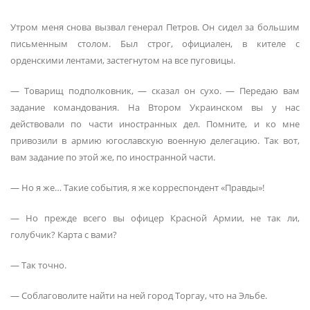
Утром меня снова вызвал генерал Петров. Он сидел за большим
письменным столом. Был строг, официален, в кителе с
орденскими лентами, застегнутом на все пуговицы.
— Товарищ подполковник, — сказал он сухо. — Передаю вам
задание командования. На Втором Украинском вы у нас
действовали по части иностранных дел. Помните, и ко мне
привозили в армию югославскую военную делегацию. Так вот,
вам задание по этой же, по иностранной части.
— Но я же… Такие события, я же корреспондент «Правды»!
— Но прежде всего вы офицер Красной Армии, не так ли,
голубчик? Карта с вами?
— Так точно.
— Соблаговолите найти на ней город Торгау, что на Эльбе.