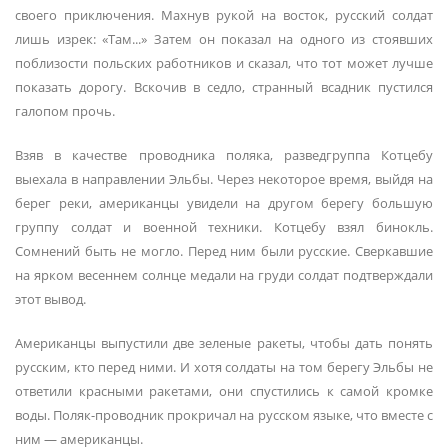
своего приключения. Махнув рукой на восток, русский солдат
лишь изрек: «Там...» Затем он показал на одного из стоявших
поблизости польских работников и сказал, что тот может лучше
показать дорогу. Вскочив в седло, странный всадник пустился
галопом прочь.
Взяв в качестве проводника поляка, разведгруппа Котцебу
выехала в направлении Эльбы. Через некоторое время, выйдя на
берег реки, американцы увидели на другом берегу большую
группу солдат и военной техники. Котцебу взял бинокль.
Сомнений быть не могло. Перед ним были русские. Сверкавшие
на ярком весеннем солнце медали на груди солдат подтверждали
этот вывод.
Американцы выпустили две зеленые ракеты, чтобы дать понять
русским, кто перед ними. И хотя солдаты на том берегу Эльбы не
ответили красными ракетами, они спустились к самой кромке
воды. Поляк-проводник прокричал на русском языке, что вместе с
ним — американцы.