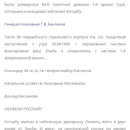
были разведчики 69-й пехотной дивизии 1-й армии США,
которыми командовал лейтенант Котцебу.
Генерал-полковник Г.В. Бакланов
Части 34 гвардейского стрелкового корпуса (гв. ск), продолжая
наступление с утра 25.04.1945 г. передовыми частями
форсировали реку Эльба и соединились с частями 1-й
американской армии...
Командир 34 гв. ск, гв. генерал-майор Бакланов.
Начальник штаба гв. полковник Мательман.
Доклад Бакланова
НЕУЖЕЛИ РУССКИЙ?
Котцебу въехал в небольшую деревушку Леквитц всего в двух
милях от Эльбы. И вдруг на центральной улочке он увидел