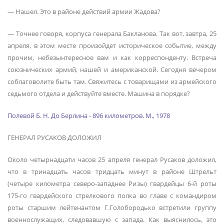
— Нашел. Это в районе действий армии Жадова?
— Точнее говоря, корпуса генерала Бакланова. Так вот, завтра, 25
апреля, в этом месте произойдет историческое событие, между
прочим, небезынтересное вам и как корреспонденту. Встреча
союзнических армий, нашей и американской. Сегодня вечером
соблаговолите быть там. Свяжитесь с товарищами из армейского
седьмого отдела и действуйте вместе. Машина в порядке?
Полевой Б. Н. До Берлина - 896 километров. М., 1978
ГЕНЕРАЛ РУСАКОВ ДОЛОЖИЛ
Около четырнадцати часов 25 апреля генерал Русаков доложил,
что в тринадцать часов тридцать минут в районе Штрельт
(четыре километра северо-западнее Ризы) гвардейцы 6-й роты
175-го гвардейского стрелкового полка во главе с командиром
роты старшим лейтенантом Г.Голобородько встретили группу
военнослужащих, следовавшую с запада. Как выяснилось, это