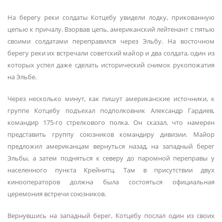
На берегу реки солдаты Котцебу увидели лодку, прикованную
цепью к причалу. Взорвав цепь, американский лейтенант с пятью
своими солдатами переправился через Эльбу. На восточном
берегу реки их встречали советский майор и два солдата, один из
которых успел даже сделать исторический снимок рукопожатия
на Эльбе.
Через несколько минут, как пишут американские источники, к
группе Котцебу подъехал подполковник Александр Гардиев,
командир 175-го стрелкового полка. Он сказал, что намерен
представить группу союзников командиру дивизии. Майор
предложил американцам вернуться назад, на западный берег
Эльбы, а затем подняться к северу до паромной переправы у
населенного пункта Крейнитц. Там в присутствии двух
кинооператоров должна была состояться официальная
церемония встречи союзников.
Вернувшись на западный берег, Котцебу послал один из своих