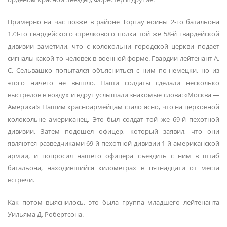
Примерно на час позже в районе Торгау воины 2-го батальона
173-го гвардейского стрелкового полка той же 58-й гвардейской
дивизии заметили, что с колокольни городской церкви подает
сигналы какой-то человек в военной форме. Гвардии лейтенант А.
С. Сельвашко попытался объясниться с ним по-немецки, но из
этого ничего не вышло. Наши солдаты сделали несколько
выстрелов в воздух и вдруг услышали знакомые слова: «Москва —
Америка!» Нашим красноармейцам стало ясно, что на церковной
колокольне американец. Это был солдат той же 69-й пехотной
дивизии. Затем подошел офицер, который заявил, что они
являются разведчиками 69-й пехотной дивизии 1-й американской
армии, и попросил нашего офицера съездить с ним в штаб
батальона, находившийся километрах в пятнадцати от места
встречи.
Как потом выяснилось, это была группа младшего лейтенанта
Уильяма Д. Робертсона.