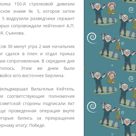
полка 150-й стрелковой дивизии
асное знамя № 5, которое затем
 5 водрузили разведчики сержант
орых сопровождали лейтенант А.П.
Я. Съянова.
асов 30 минут утра 2 мая начальник
г сдался в плен и отдал приказ
ии сопротивления. В середине дня
ратилось. Этим же днем были
войск юго-восточнее Берлина.
фельдмаршал Вильгельм Кейтель,
е соответствующие полномочия
 советской стороны подписали Акт
яще проведенная операция вкупе
оторые бились за прекращение
рному итогу: Победе.