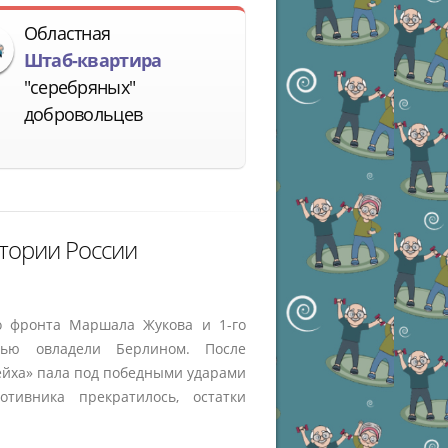
Областная
Штаб-квартира
"серебряных"
добровольцев
тории России
го фронта Маршала Жукова и 1-го
тью овладели Берлином. После
ейха» пала под победными ударами
ивника прекратилось, остатки