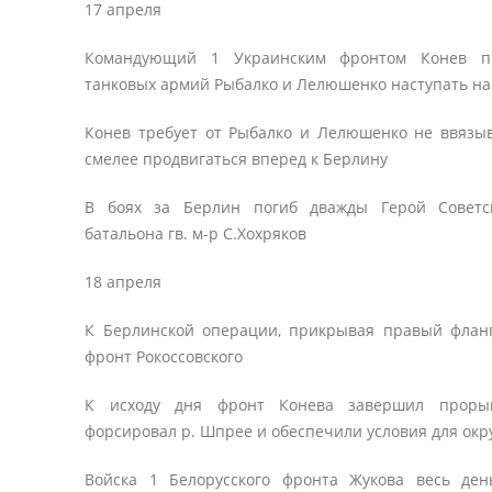
17 апреля
Командующий 1 Украинским фронтом Конев п
танковых армий Рыбалко и Лелюшенко наступать н
Конев требует от Рыбалко и Лелюшенко не ввязыв
смелее продвигаться вперед к Берлину
В боях за Берлин погиб дважды Герой Советск
батальона гв. м-р С.Хохряков
18 апреля
К Берлинской операции, прикрывая правый фланг
фронт Рокоссовского
К исходу дня фронт Конева завершил прорыв
форсировал р. Шпрее и обеспечили условия для окр
Войска 1 Белорусского фронта Жукова весь де