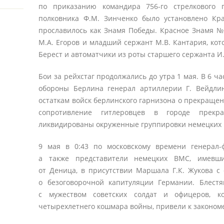
по приказанию командира 756-го стрелкового 
полковника Ф.М. Зинченко было установлено Кр
прославилось как Знамя Победы. Красное Знамя №
М.А. Егоров и младший сержант М.В. Кантария, кот
Берест и автоматчики из роты старшего сержанта И.
Бои за рейхстаг продолжались до утра 1 мая. В 6 ч
обороны Берлина генерал артиллерии Г. Вейдлин
остаткам войск берлинского гарнизона о прекращен
сопротивление гитлеровцев в городе прек
ликвидированы окруженные группировки немецких 
9 мая в 0:43 по московскому времени генерал-
а также представители немецких ВМС, имевши
от Деница, в присутствии Маршала Г.К. Жукова с
о безоговорочной капитуляции Германии. Блест
с мужеством советских солдат и офицеров, к
четырехлетнего кошмара войны, привели к закономе