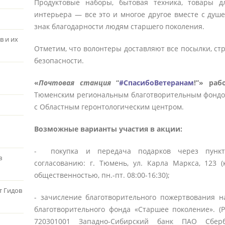
Продуктовые наборы, бытовая техника, товары дл
интерьера ― все это и многое другое вместе с ду
знак благодарности людям старшего поколения.
в и их
Отметим, что волонтеры доставляют все посылки, с
безопасности.
«
Почтовая
станция
“
#СпасибоВетеранам
!”» ра
Тюменским региональным благотворительным фондо
с Областным геронтологическим центром.
Возможные варианты участия в акции:
- покупка и передача подарков через пункт
в
согласованию: г. Тюмень, ул. Карла Маркса, 123 
общественностью, пн.-пт. 08:00-16:30);
т Гидов
- зачисление благотворительного пожертвования н
благотворительного фонда «Старшее поколение». (
720301001 Западно-Сибирский банк ПАО Сбер