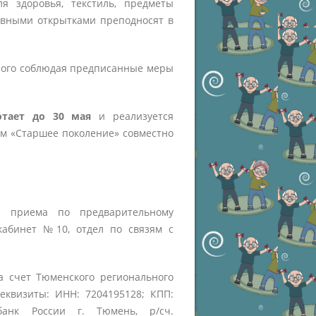
я здоровья, текстиль, предметы
шевными открытками преподносят в
трого соблюдая предписанные меры
ботает до 30 мая
и реализуется
м «Старшее поколение» совместно
 приема по предварительному
(кабинет №10, отдел по связям с
а счет Тюменского регионального
Реквизиты: ИНН: 7204195128; КПП:
банк России г. Тюмень, р/сч.