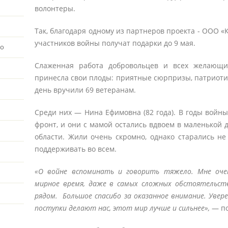
волонтеры.
Так, благодаря одному из партнеров проекта - ООО «
участников войны получат подарки до 9 мая.
во
Слаженная работа добровольцев и всех желающи
принесла свои плоды: приятные сюрпризы, патриот
день вручили 69 ветеранам.
Среди них ― Нина Ефимовна (82 года). В годы войны
фронт, и они с мамой остались вдвоем в маленькой 
области. Жили очень скромно, однако старались не 
поддерживать во всем.
«О войне вспоминать и говорить тяжело. Мне оче
мирное время, даже в самых сложных обстоятельст
рядом. Большое спасибо за оказанное внимание. Увер
поступки делают нас, этот мир лучше и сильнее»,
― по