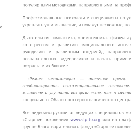
популярными методиками, направленными на профи
Профессиональные психологи и специалисты по ухо
укреплять ум и мышление, и покажут несложные, н
во
Дыхательная гимнастика, мнемотехника, «физкульту
со стрессом и развитию эмоционального интелл
рукоделию и различным хэнд-мейд направлен
познавательных видеороликов и начать примен
возраста и их близкие.
«Режим самоизоляции ― отличное время, ч
стабилизировать психоэмоциональное состояни
мышление и улучшить как физическое, так и ментал
специалисты Областного геронтологического центра
Все видеоинструкции от ведущих специалистов мо
«Старшее поколение»
www.stp-to.org
или на платф
группе Благотворительного фонда «Старшее поколе