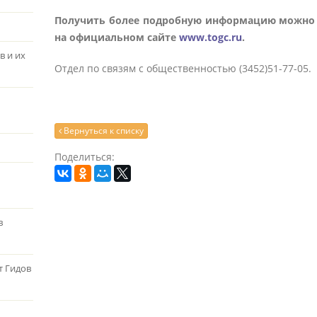
Получить более подробную информацию можно по
на официальном сайте
www
.
togc
.
ru
.
в и их
Отдел по связям с общественностью (3452)51-77-05.
Вернуться к списку
Поделиться:
в
т Гидов