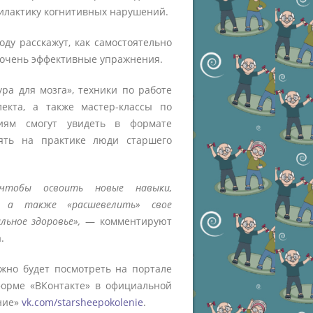
лактику когнитивных нарушений.
ду расскажут, как самостоятельно
о очень эффективные упражнения.
ра для мозга», техники по работе
екта, а также мастер-классы по
иям смогут увидеть в формате
ять на практике люди старшего
тобы освоить новые навыки,
е, а также «расшевелить» свое
ьное здоровье»,
― комментируют
.
жно будет посмотреть на портале
орме «ВКонтакте» в официальной
ние»
vk.com/starsheepokolenie
.