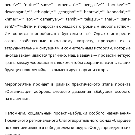
neue",="" "noto="" sans="" armenian",="" bengali",="" cherokee",=""
devanagari",="" ethiopic",="" georgian",="" hebrew",="" kannada",=""
khmer",="" lao",="" osmanya",="" tamil",="" telugu",="" thai",="" sans-
serif;"="">«Дети и подростки обладают огромным любопытством.
Им хочется «попробовать» буквально всё. Однако интерес и
азарт, свойственные школьному возрасту, приводят их к
затруднительным ситуациям и сомнительным историям, которые
иногда заканчиваются трагично. Наша задача ― провести четкую
грань между «хорошо» и «плохо», чтобы сохранить жизнь наших
будущих поколений», ― комментируют организаторы.
Мероприятие пройдет в рамках практического этапа проекта
«Организация добровольческого движения «Бабушек особого
назначения».
Напомним, социальный проект «Бабушки особого назначения»
Тюменского регионального благотворительного фонда «Старшее
поколение» является победителем конкурса Фонда президентских
грантов.