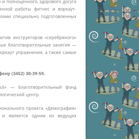
 и полноценного, здорового досуга
янной работы фитнес и воркаут-
силами специально подготовленных
ктив инструкторов «серебряного»
ные благотворительные занятия ―
оркаут упражнения, а также самые
ону (3452) 30-39-59.
out» ― Благотворительный фонд
логический центр.
ионального проекта «Демография»
» и является одним из ведущих