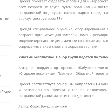
Проект помогает создавать условия для интересного
всех возрастных групп путем организации посто
направлений во дворах, скверах, парках города 
воркаут-инструкторов 55+.
в и их
Пройдя специальное обучение, сформированный а
возраста организует для жителей Тюмени регуляр
модернизированные динамичные советские игры, в
современные виды спорта и форматы зарядки.
Участие бесплатное. Набор групп ведется по телеф
Автор и координатор проекта «Бабушкин work
«Старшее поколение». Партнер – Областной геронто
в
Проект соответствует основным направлениям нац
и регионального проекта «Старшее поколение
т Гидов
направлений развития активного долголетия.
Автор фото: Валерий Бычков