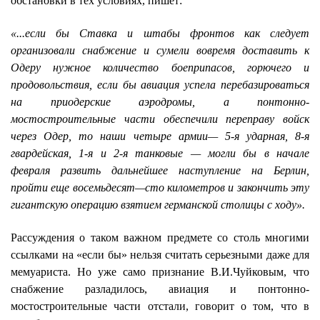
обстановки в тех условиях, пишет:
«...если бы Ставка и штабы фронтов как следует
организовали снабжение и сумели вовремя доставить к
Одеру нужное количество боеприпасов, горючего и
продовольствия, если бы авиация успела перебазироваться
на приодерские аэродромы, а понтонно-
мостостроительные части обеспечили переправу войск
через Одер, то наши четыре армии— 5-я ударная, 8-я
гвардейская, 1-я и 2-я танковые — могли бы в начале
февраля развить дальнейшее наступление на Берлин,
пройти еще восемьдесят—сто километров и закончить эту
гигантскую операцию взятием германской столицы с ходу».
Рассуждения о таком важном предмете со столь многими
ссылками на «если бы» нельзя считать серьезными даже для
мемуариста. Но уже само признание В.И.Чуйковым, что
снабжение разладилось, авиация и понтонно-
мостостроительные части отстали, говорит о том, что в