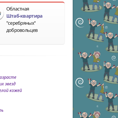
Областная
Штаб-квартира
"серебряных"
добровольцев
озрасте
х звезд
релой кожей
ть