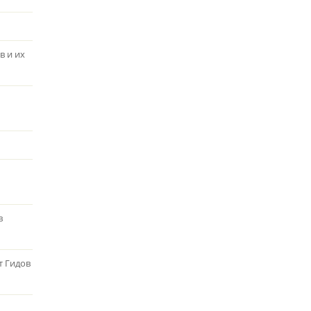
в и их
в
т Гидов