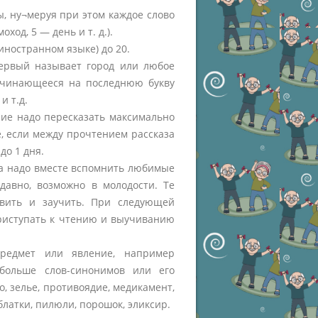
, ну¬меруя при этом каждое слово
ход, 5 — день и т. д.).
иностранном языке) до 20.
ервый называет город или любое
начинающееся на последнюю букву
и т.д.
ние надо пересказать максимально
, если между прочтением рассказа
до 1 дня.
ла надо вместе вспомнить любимые
давно, возможно в молодости. Те
овить и заучить. При следующей
риступать к чтению и выучиванию
предмет или явление, например
 больше слов-синонимов или его
о, зелье, противоядие, медикамент,
облатки, пилюли, порошок, эликсир.