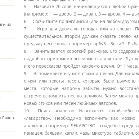
5. Назовите 20 слов, начинающихся с любой буквы
(например: 1 — дверь, 2 — диван, 3 — дрова, 4 — дымо
6. Сосчитайте по-английски (или на любом другом 
в и их
7. Игра для двоих «в города» или «в слова». П
существительное, второй должен сказать слово, 
предыдущего слова, например: арбуЗ – ЗефиР - Рыба 
8. Зачитывается короткий рас¬сказ. Его содержа
подробно, припомнив все моменты и детали. Лучше
и его пересказом пройдет какое-то время. От 1 часа, 
9. Вспоминайте и учите стихи и песни. Для нача
стихи или тексты песен, которые были выучены 
места, которые напрочь забыты, нужно восстан
встрече вспомнить песню целиком. Затем можно п
в
новых стихов или песен любимых авторов.
10. Поиск аналогов. Называется какой-либо 
т Гидов
«лекарство». Необходимо вспомнить как можно
аналогов, например: ЛЕКАРСТВО - снадобье, средств
панацея; бальзам, капли, мазь, микстура, таблетки, 