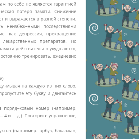
ам по себе не является гарантией
рческая потеря памяти. Снижение
т и выражается в разной степени.
ть неизбеж¬ными последствиями
ие, как депрессия, прекращение
 лекарственных препаратов. Но
амяти действительно ухудшаются,
постоянно тренировать, ежедневно
е).
у¬мывая на каждую из них слово.
пропустите эту букву и двигайтесь
 поряд¬ковый номер (например,
 4 и т. д.). Повторите упражнение,
тов (например: арбуз, баклажан,