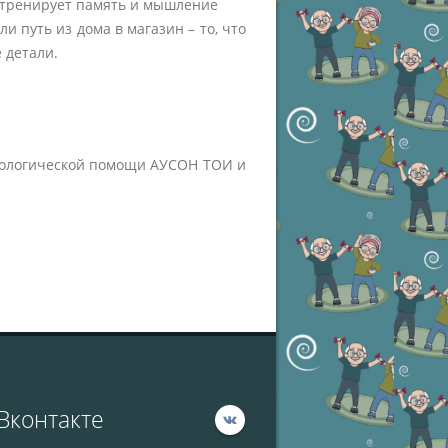
о тренирует память и мышление
и путь из дома в магазин – то, что
 детали.
хологической помощи АУСОН ТОИ и
Вконтакте