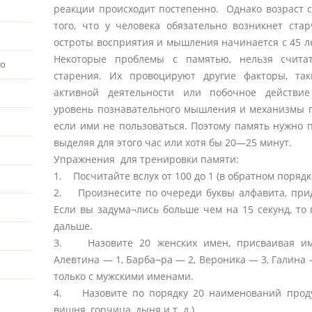
реакции происходит постепенно. Однако возраст с
того, что у человека обязательно возникнет ста
остроты восприятия и мышления начинается с 45 ле
Некоторые проблемы с памятью, нельзя счита
во
старения. Их провоцируют другие факторы, так
активной деятельности или побочное действие
уровень познавательного мышления и механизмы п
если ими не пользоваться. Поэтому память нужно 
выделяя для этого час или хотя бы 20—25 минут.
Упражнения для тренировки памяти:
1. Посчитайте вслух от 100 до 1 (в обратном порядк
2. Произнесите по очереди буквы алфавита, прид
Если вы задума¬лись больше чем на 15 секунд, то 
дальше.
3. Назовите 20 женских имен, присваивая им
Алевтина — 1, Барба¬ра — 2, Вероника — 3, Галина —
только с мужскими именами.
4. Назовите по порядку 20 наименований продук
вишня, горчица, дыня и т. д.).