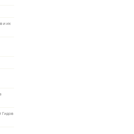
в и их
в
т Гидов