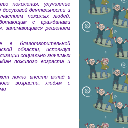
его поколения, улучшение
й досуговой деятельности и
участием пожилых людей,
аботающим с гражданами
ям, занимающимся решением
е в благотворительной
кой области, используя
лизации социально-значимых
ждан пожилого возраста и
жет лично внести вклад в
лого возраста, людям с
ями