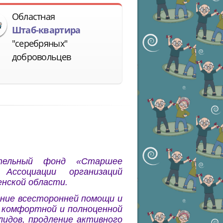
Областная
Штаб-квартира
"серебряных"
добровольцев
ительный фонд «Старшее
ссоциации организаций
енской области.
ание всесторонней помощи и
я комфортной и полноценной
лидов, продление активного