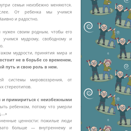
нутри семьи неизбежно меняются.
ослее. От ребенка мы учимся
Наивно и радостно.
н нужен своим родным, чтобы его
ы учимся мудрому, свободному и
о.
агажом мудрости, принятия мира и
остоит не в борьбе со временем,
ый путь и свою роль в нем.
ей системы мировоззрения, от
ых стереотипов.
й и примириться с неизбежными
ыть ребенком, потому что умерли
д.…»
зненные ценности: пожилые люди
 зато больше — внутреннему и