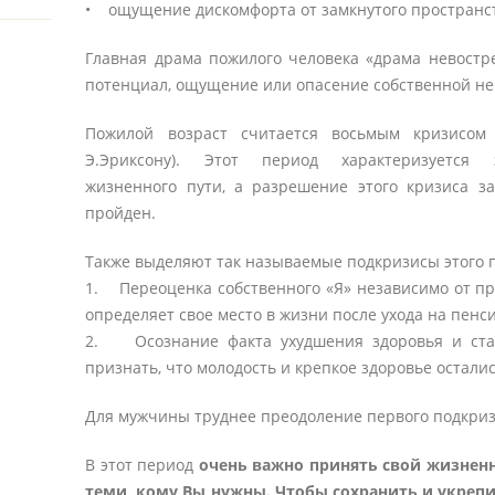
• ощущение дискомфорта от замкнутого пространс
Главная драма пожилого человека «драма невост
потенциал, ощущение или опасение собственной не
Пожилой возраст считается восьмым кризисом 
Э.Эриксону). Этот период характеризуется
жизненного пути, а разрешение этого кризиса за
пройден.
Также выделяют так называемые подкризисы этого 
1. Переоценка собственного «Я» независимо от п
определяет свое место в жизни после ухода на пенс
2. Осознание факта ухудшения здоровья и стар
признать, что молодость и крепкое здоровье остали
Для мужчины труднее преодоление первого подкризи
В этот период
очень важно принять свой жизненн
теми, кому Вы нужны. Чтобы сохранить и укрепи