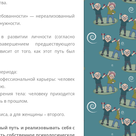
тва.
ребованности» — нереализованный
нужности.
в развитии личности (согласно
 завершением предшествующего
висит от того, как этот путь был
периода:
рофессиональной карьеры: человек
ию.
ения тела: человеку приходится
сь в прошлом.
са, а для женщины – второго.
ый путь и реализовывать себя с
ть собственное психологическое