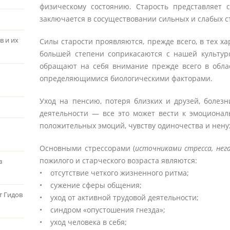
физическому состоянию. Старость представляет 
заключается в сосуществовании сильных и слабых с
в и их
Силы старости проявляются, прежде всего, в тех ха
большей степени соприкасаются с нашей культур
обращают на себя внимание прежде всего в облас
определяющимися биологическими факторами.
Уход на пенсию, потеря близких и друзей, болез
деятельности — все это может вести к эмоционал
положительных эмоций, чувству одиночества и нену
Основными стрессорами (
источниками стресса, не
пожилого и старческого возраста являются:
в
• отсутствие четкого жизненного ритма;
• сужение сферы общения;
т Гидов
• уход от активной трудовой деятельности;
• синдром «опустошения гнезда»;
• уход человека в себя;