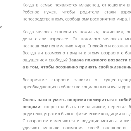
Когда в семье появляется младенец, отношения в
Ребенок нужен, чтобы родители стали взр
непосредственному, свободному восприятию мира. 
во
Когда человек становится пожилым, пожившим, о
дети стали взрослее. От пожилого человека м
неспешному пониманию мира. Спокойно и осознанн
Всегда ли возможно придти к этому возрасту с б
ощущением свободы?
Задача пожилого возраста с
а в том, чтобы осознанно принять свой жизненн
Восприятие старости зависит от существующ
преобладающих в обществе социальных и культурн
Очень важно уметь вовремя помириться с собо
вещами:
«перестал быть начальником, перестал б
родители, утратил былые физические кондиции и т.
С возрастом изменяются и ведущие мотивы, и жи
уделяют меньше внимания своей внешности,