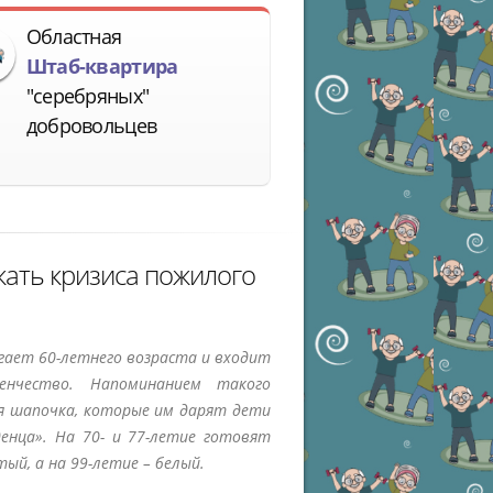
Областная
Штаб-квартира
"серебряных"
добровольцев
жать кризиса пожилого
игает 60-летнего возраста и входит
нчество. Напоминанием такого
я шапочка, которые им дарят дети
енца». На 70- и 77-летие готовят
тый, а на 99-летие – белый.