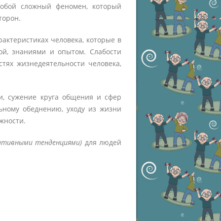
собой сложный феномен, который
торон.
рактеристиках человека, которые в
ой, знаниями и опытом. Слабости
тях жизнедеятельности человека,
ни, сужение круга общения и сфер
ьному обеднению, уходу из жизни
жности.
гативными тенденциями)
для людей