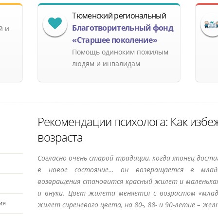
Тюменский региональный
Благотворительный фонд
й и
«Старшее поколение»
Помощь одиноким пожилым
людям и инвалидам
Рекомендации психолога: Как избе
возраста
Согласно очень старой традиции, когда японец дост
в новое состояние… он возвращается в младе
возвращения становится красный жилет и маленька
и внуки. Цвет жилета меняется с возрастом «млад
ия
жилет сиреневого цвета, на 80-, 88- и 90-летие – жел