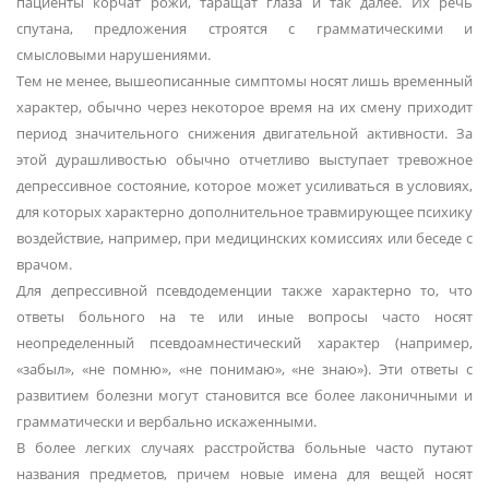
пациенты корчат рожи, таращат глаза и так далее. Их речь
спутана, предложения строятся с грамматическими и
смысловыми нарушениями.
Тем не менее, вышеописанные симптомы носят лишь временный
характер, обычно через некоторое время на их смену приходит
период значительного снижения двигательной активности. За
этой дурашливостью обычно отчетливо выступает тревожное
депрессивное состояние, которое может усиливаться в условиях,
для которых характерно дополнительное травмирующее психику
воздействие, например, при медицинских комиссиях или беседе с
врачом.
Для депрессивной псевдодеменции также характерно то, что
ответы больного на те или иные вопросы часто носят
неопределенный псевдоамнестический характер (например,
«забыл», «не помню», «не понимаю», «не знаю»). Эти ответы с
развитием болезни могут становится все более лаконичными и
грамматически и вербально искаженными.
В более легких случаях расстройства больные часто путают
названия предметов, причем новые имена для вещей носят