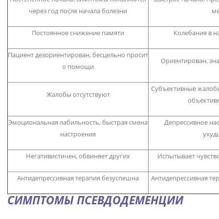
через год после начала болезни
ме
Постоянное снижение памяти
Колебания в 
Пациент дезориентирован, бесцельно просит
Ориентирован, зна
о помощи
Субъективные жалоб
Жалобы отсутствуют
объектив
Эмоциональная лабильность, быстрая смена
Депрессивное на
настроения
ухуд
Негативистичен, обвиняет других
Испытывает чувств
Антидепрессивная терапия безуспешна
Антидепрессивная те
СИМПТОМЫ ПСЕВДОДЕМЕНЦИИ