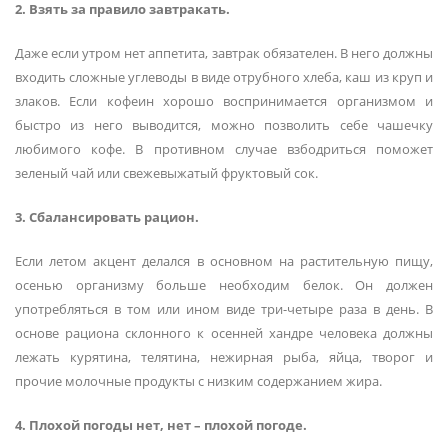
2. Взять за правило завтракать.
Даже если утром нет аппетита, завтрак обязателен. В него должны
входить сложные углеводы в виде отрубного хлеба, каш из круп и
злаков. Если кофеин хорошо воспринимается организмом и
быстро из него выводится, можно позволить себе чашечку
любимого кофе. В противном случае взбодриться поможет
зеленый чай или свежевыжатый фруктовый сок.
3. Сбалансировать рацион.
Если летом акцент делался в основном на растительную пищу,
осенью организму больше необходим белок. Он должен
употребляться в том или ином виде три-четыре раза в день. В
основе рациона склонного к осенней хандре человека должны
лежать курятина, телятина, нежирная рыба, яйца, творог и
прочие молочные продукты с низким содержанием жира.
4. Плохой погоды нет, нет – плохой погоде.